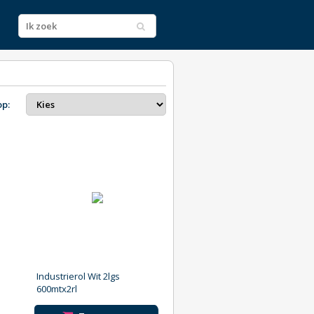
op:
Industrierol Wit 2lgs
600mtx2rl