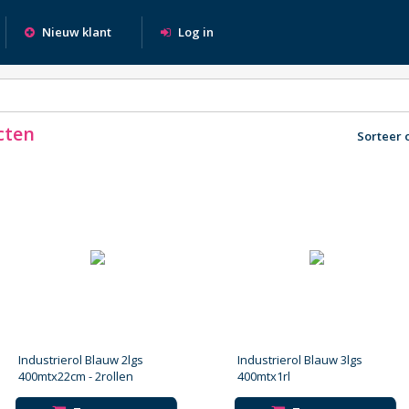
Nieuw klant
Log in
cten
Sorteer 
Industrierol Blauw 2lgs
Industrierol Blauw 3lgs
400mtx22cm - 2rollen
400mtx1rl